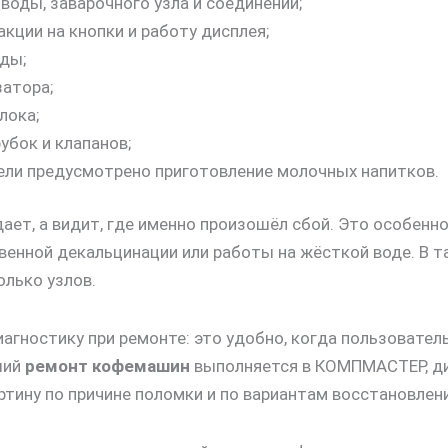
 воды, заварочного узла и соединений;
акции на кнопки и работу дисплея;
оды;
атора;
лока;
убок и клапанов;
дели предусмотрено приготовление молочных напитков.
ает, а видит, где именно произошёл сбой. Это особенн
венной декальцинации или работы на жёсткой воде. В т
олько узлов.
гностику при ремонте: это удобно, когда пользователь
ший
ремонт кофемашин
выполняется в КОМПМАСТЕР, ди
ртину по причине поломки и по вариантам восстановлени