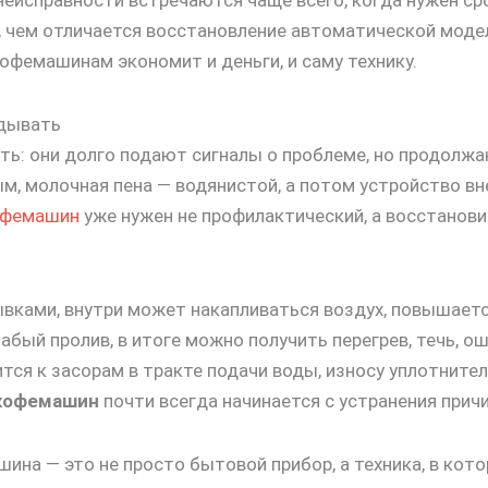
 неисправности встречаются чаще всего, когда нужен с
, чем отличается восстановление автоматической модел
офемашинам экономит и деньги, и саму технику.
дывать
ь: они долго подают сигналы о проблеме, но продолжа
ым, молочная пена — водянистой, а потом устройство вн
офемашин
уже нужен не профилактический, а восстанови
ывками, внутри может накапливаться воздух, повышается
лабый пролив, в итоге можно получить перегрев, течь, 
тся к засорам в тракте подачи воды, износу уплотнител
кофемашин
почти всегда начинается с устранения причи
ина — это не просто бытовой прибор, а техника, в кото