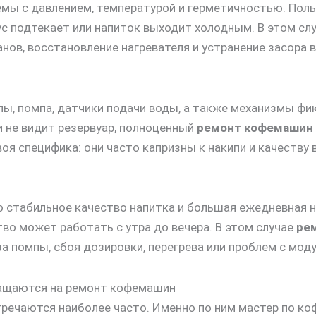
мы с давлением, температурой и герметичностью. Поль
пус подтекает или напиток выходит холодным. В этом сл
нов, восстановление нагревателя и устранение засора в 
ы, помпа, датчики подачи воды, а также механизмы фик
и не видит резервуар, полноценный
ремонт кофемашин
оя специфика: они часто капризны к накипи и качеству 
скидку 30%
о стабильное качество напитка и большая ежедневная н
тво может работать с утра до вечера. В этом случае
ре
а помпы, сбоя дозировки, перегрева или проблем с мод
ращаются на ремонт кофемашин
тречаются наиболее часто. Именно по ним мастер по к