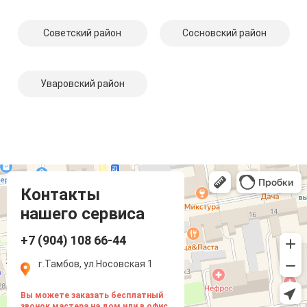
Советский район
Сосновский район
Уваровский район
Компмастер
Тамбов
Носовская улица, 1
Контакты
нашего сервиса
+7 (904) 108 66-44
г.Тамбов, ул.Носовская 1
Вы можете заказать бесплатный
звонок мастера на дом или в офис.