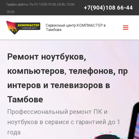
Перейти
График работы: Пн-Пт 10:00-19:00, Сб-Вс 10:00-
+7(904)108 66-44
к
18:00
содержимому
Сервисный центр КОМПМАСТЕР в
Тамбове
Ремонт ноутбуков,
компьютеров
,
телефонов, пр
интеров и телевизоров в
Тамбове
Профессиональный ремонт ПК и
ноутбуков в сервисе с гарантией до 1
года