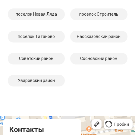
поселок Новая Ляда
поселок Строитель
поселок Татаново
Рассказовский район
Советский район
Сосновский район
Уваровский район
Компмастер
Тамбов
Носовская улица, 1
Контакты