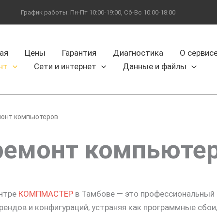
График работы: Пн-Пт 10:00-19:00, Сб-Вс 10:00-18:00
ая
Цены
Гарантия
Диагностика
О сервис
нт
Сети и интернет
Данные и файлы
монт компьютеров
ремонт компьютер
ентре
КОМПМАСТЕР
в Тамбове — это профессиональный 
ндов и конфигураций, устраняя как программные сбои,