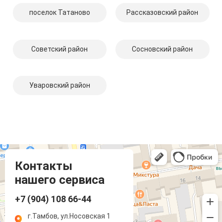
поселок Татаново
Рассказовский район
Советский район
Сосновский район
Уваровский район
Компмастер
Тамбов
Носовская улица, 1
Контакты
нашего сервиса
+7 (904) 108 66-44
г.Тамбов, ул.Носовская 1