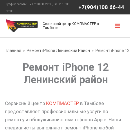
Перейти
График работы: Пн-Пт 10:00-19:00, Сб-Вс 10:00-
+7(904)108 66-44
к
18:00
содержимому
Сервисный центр КОМПМАСТЕР в
Тамбове
Главная
Ремонт iPhone Ленинский Район
Ремонт iPhone 12
Ремонт iPhone 12
Ленинский район
Сервисный центр
КОМПМАСТЕР
в Тамбове
предоставляет профессиональные услуги по
ремонту и обслуживанию смартфонов Apple. Наши
специалисты выполняют ремонт iPhone любой