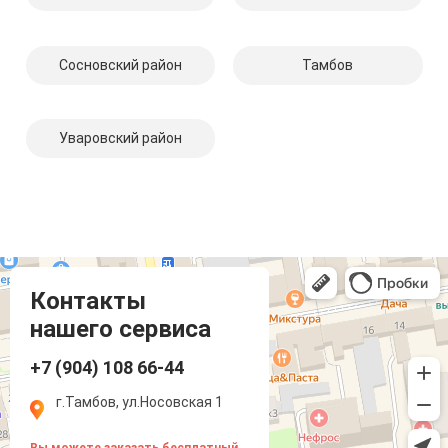
Сосновский район
Тамбов
Уваровский район
Компмастер
Тамбов
Носовская улица, 1
Контакты
нашего сервиса
+7 (904) 108 66-44
г.Тамбов, ул.Носовская 1
Вы можете заказать бесплатный