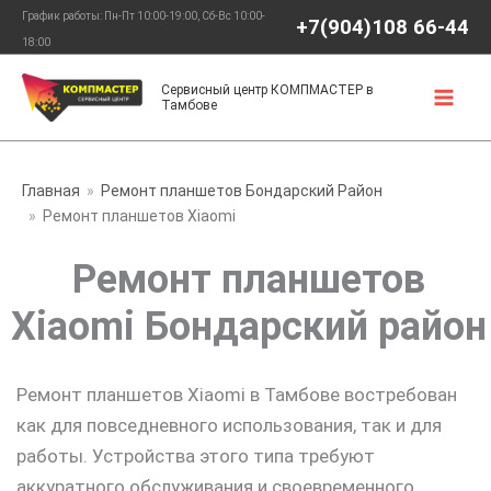
Перейти
График работы: Пн-Пт 10:00-19:00, Сб-Вс 10:00-
+7(904)108 66-44
к
18:00
содержимому
Сервисный центр КОМПМАСТЕР в
Тамбове
Главная
Ремонт планшетов Бондарский Район
Ремонт планшетов Xiaomi
Ремонт планшетов
Xiaomi Бондарский район
Ремонт планшетов Xiaomi в Тамбове востребован
как для повседневного использования, так и для
работы. Устройства этого типа требуют
аккуратного обслуживания и своевременного