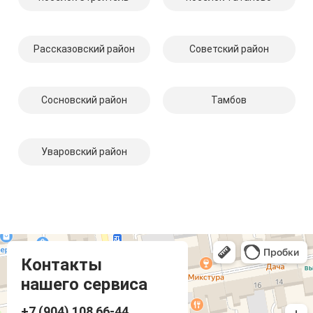
Рассказовский район
Советский район
Сосновский район
Тамбов
Уваровский район
Компмастер
Тамбов
Носовская улица, 1
Контакты
нашего сервиса
+7 (904) 108 66-44