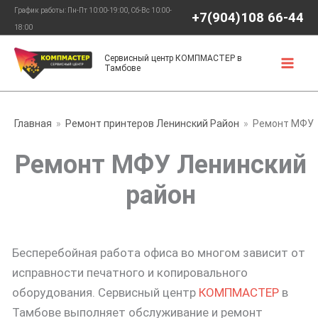
Перейти
График работы: Пн-Пт 10:00-19:00, Сб-Вс 10:00-
+7(904)108 66-44
к
18:00
содержимому
Сервисный центр КОМПМАСТЕР в
Тамбове
Главная
Ремонт принтеров Ленинский Район
Ремонт МФУ
Ремонт МФУ Ленинский
район
Бесперебойная работа офиса во многом зависит от
исправности печатного и копировального
оборудования. Сервисный центр
КОМПМАСТЕР
в
Тамбове выполняет обслуживание и ремонт