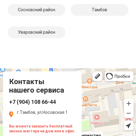
Сосновский район
Тамбов
Уваровский район
Компмастер
Тамбов
Носовская улица, 1
Контакты
нашего сервиса
+7 (904) 108 66-44
г.Тамбов, ул.Носовская 1
Вы можете заказать бесплатный
звонок мастера на дом или в офис.