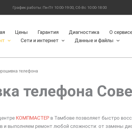
График работы: Пн-Пт 10:00-19:00, Сб-Вс 10:00-18:00
ая
Цены
Гарантия
Диагностика
О сервис
нт
Сети и интернет
Данные и файлы
прошивка телефона
ка телефона Сове
центре
КОМПМАСТЕР
в Тамбове позволяет быстро восс
 и выполняем ремонт любой сложности: от замены дис