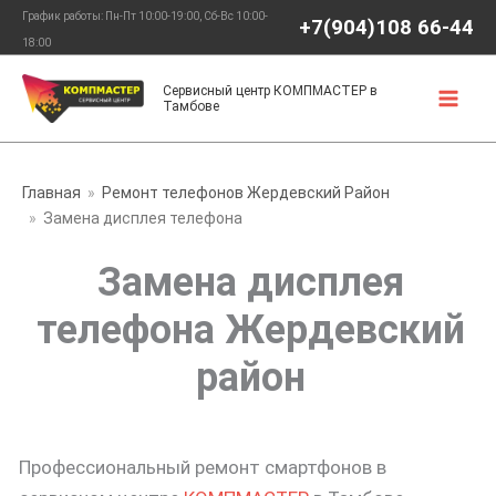
Перейти
График работы: Пн-Пт 10:00-19:00, Сб-Вс 10:00-
+7(904)108 66-44
к
18:00
содержимому
Сервисный центр КОМПМАСТЕР в
Тамбове
Главная
Ремонт телефонов Жердевский Район
Замена дисплея телефона
Замена дисплея
телефона Жердевский
район
Профессиональный ремонт смартфонов в