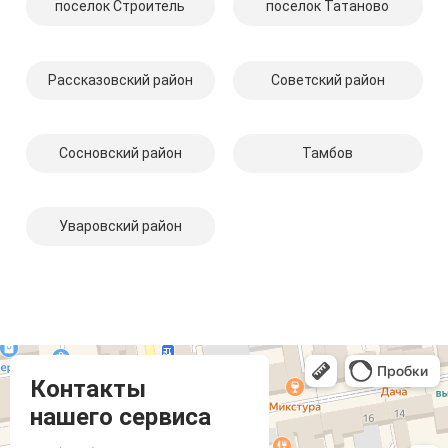
поселок Строитель
поселок Татаново
Рассказовский район
Советский район
Сосновский район
Тамбов
Уваровский район
Компмастер
Тамбов
Носовская улица, 1
Контакты
нашего сервиса