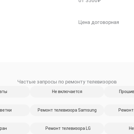
от 3500₽
Цена договорная
Частые запросы по ремонту телевизоров
скидку 30%
аты
Не включается
Прошив
ветки
Ремонт телевизора Samsung
Ремонт
ран
Ремонт телевизора LG
Не