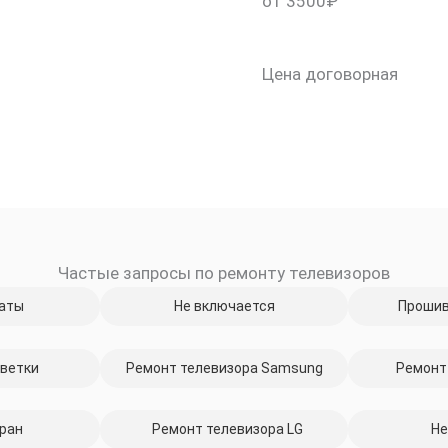
от 3500₽
Цена договорная
Частые запросы по ремонту телевизоров
скидку 30%
аты
Не включается
Прошив
ветки
Ремонт телевизора Samsung
Ремонт
ран
Ремонт телевизора LG
Не