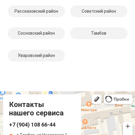
Рассказовский район
Советский район
Сосновский район
Тамбов
Уваровский район
Компмастер
Тамбов
Носовская улица, 1
Контакты
нашего сервиса
+7 (904) 108 66-44
г.Тамбов, ул.Носовская 1