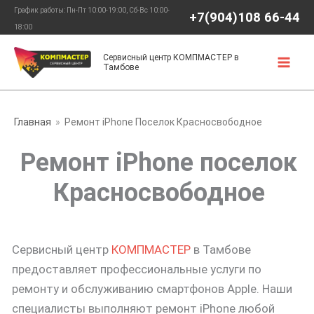
Перейти
График работы: Пн-Пт 10:00-19:00, Сб-Вс 10:00-
+7(904)108 66-44
к
18:00
содержимому
Сервисный центр КОМПМАСТЕР в
Тамбове
Главная
Ремонт iPhone Поселок Красносвободное
Ремонт iPhone поселок
Красносвободное
Сервисный центр
КОМПМАСТЕР
в Тамбове
предоставляет профессиональные услуги по
ремонту и обслуживанию смартфонов Apple. Наши
специалисты выполняют ремонт iPhone любой