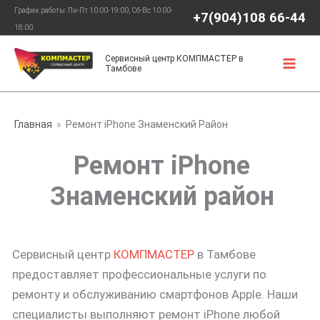
Перейти
График работы: Пн-Пт 10:00-19:00, Сб-Вс 10:00-
+7(904)108 66-44
к
18:00
содержимому
Сервисный центр КОМПМАСТЕР в
Тамбове
Главная
Ремонт iPhone Знаменский Район
Ремонт iPhone
Знаменский район
Сервисный центр
КОМПМАСТЕР
в Тамбове
предоставляет профессиональные услуги по
ремонту и обслуживанию смартфонов Apple. Наши
специалисты выполняют ремонт iPhone любой