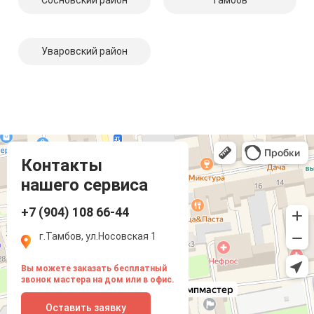
Сосновский район
Тамбов
Уваровский район
Компмастер
Тамбов
Носовская улица, 1
Контакты
нашего сервиса
+7 (904) 108 66-44
г.Тамбов, ул.Носовская 1
Вы можете заказать бесплатный
звонок мастера на дом или в офис.
Оставить заявку