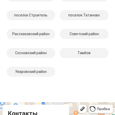
поселок Строитель
поселок Татаново
Рассказовский район
Советский район
Сосновский район
Тамбов
Уваровский район
Компмастер
Тамбов
Носовская улица, 1
Контакты