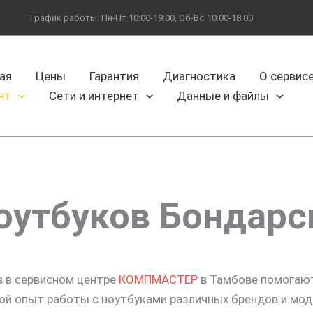
График работы: Пн-Пт 10:00-19:00, Сб-Вс 10:00-18:00
ая
Цены
Гарантия
Диагностика
О сервис
нт
Сети и интернет
Данные и файлы
оутбуков Бондарс
 в сервисном центре
КОМПМАСТЕР
в Тамбове помогают
й опыт работы с ноутбуками различных брендов и мод