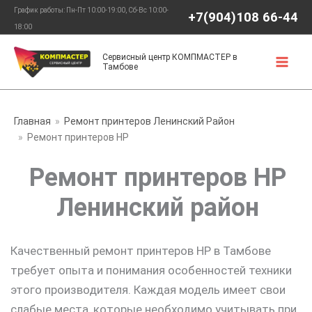
Перейти
График работы: Пн-Пт 10:00-19:00, Сб-Вс 10:00-
+7(904)108 66-44
к
18:00
содержимому
Сервисный центр КОМПМАСТЕР в
Тамбове
Главная
Ремонт принтеров Ленинский Район
Ремонт принтеров HP
Ремонт принтеров HP
Ленинский район
Качественный ремонт принтеров HP в Тамбове
требует опыта и понимания особенностей техники
этого производителя. Каждая модель имеет свои
слабые места, которые необходимо учитывать при