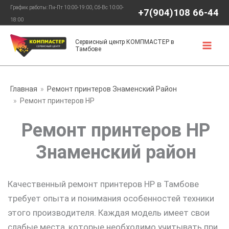
Перейти
График работы: Пн-Пт 10:00-19:00, Сб-Вс 10:00-
+7(904)108 66-44
к
18:00
содержимому
Сервисный центр КОМПМАСТЕР в
Тамбове
Главная
Ремонт принтеров Знаменский Район
Ремонт принтеров HP
Ремонт принтеров HP
Знаменский район
Качественный ремонт принтеров HP в Тамбове
требует опыта и понимания особенностей техники
этого производителя. Каждая модель имеет свои
слабые места, которые необходимо учитывать при