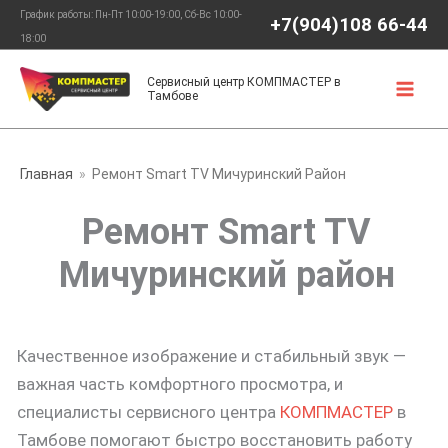
Перейти
График работы: Пн-Пт 10:00-19:00, Сб-Вс 10:00-
+7(904)108 66-44
к
18:00
содержимому
Сервисный центр КОМПМАСТЕР в
Тамбове
Главная
Ремонт Smart TV Мичуринский Район
Ремонт Smart TV
Мичуринский район
Качественное изображение и стабильный звук —
важная часть комфортного просмотра, и
специалисты сервисного центра
КОМПМАСТЕР
в
Тамбове помогают быстро восстановить работу