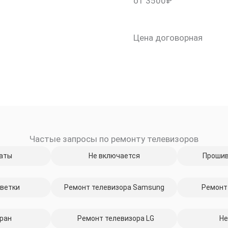
от 3500₽
Цена договорная
Частые запросы по ремонту телевизоров
скидку 30%
аты
Не включается
Прошив
ветки
Ремонт телевизора Samsung
Ремонт
ран
Ремонт телевизора LG
Не