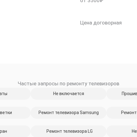
от 3500₽
Цена договорная
Частые запросы по ремонту телевизоров
скидку 30%
аты
Не включается
Прошив
ветки
Ремонт телевизора Samsung
Ремонт
ран
Ремонт телевизора LG
Не