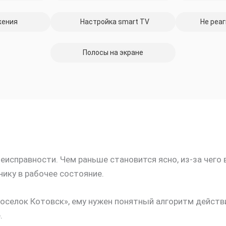
жения
Настройка smart TV
Не реаг
Полосы на экране
исправности. Чем раньше становится ясно, из-за чего 
ику в рабочее состояние.
селок Котовск», ему нужен понятный алгоритм действий
.