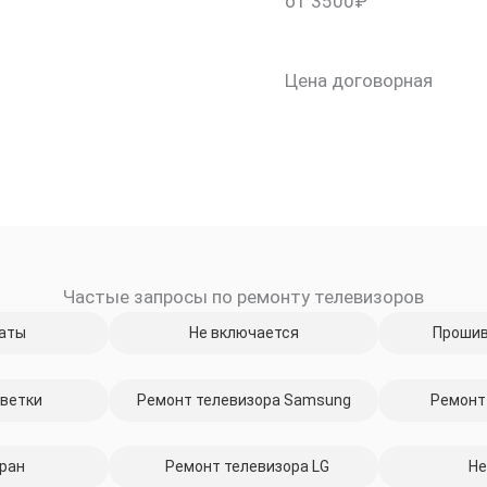
от 3500₽
Цена договорная
Частые запросы по ремонту телевизоров
скидку 30%
аты
Не включается
Прошив
ветки
Ремонт телевизора Samsung
Ремонт
ран
Ремонт телевизора LG
Не